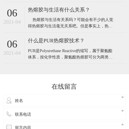
胶针对不同粘合领域所能达到的粘着效果会不尽
相同。而在大多数潜在使用者心中，也许都有一
热熔胶与生活有什么关系？
06
个疑问：到底热熔胶的粘性能够保持多久呢？
热熔胶与生活有关系吗？可能会有不少的人觉
在热熔胶的粘接时间的问题上，根据不
2021-04
得热熔胶与生活毫无关系吧。但是事实上，热熔
胶就像空气一样，在我们的生活中无处不在。只
不过我们可能不会看见而已。小编就来简单讲讲
什么是PUR热熔胶技术？
06
热熔胶与生活到底有什么关系。 在 超市里，
PUR是Polyurethane Reactive的缩写，属于聚氨酯
你随时可以看见热熔胶包装的产品。对
2021-04
体系，按化学性质，聚氨酯热熔胶可分为两类，
一类是热塑性聚氨酯热熔胶，另一类是反应型聚
氨酯热熔胶。 前者加热后靠冷却硬化形成粘接，
后者加热后通过冷却与湿气反应交联固化，产生
粘接。热塑性聚氨酯热熔胶又称为热熔型聚氨酯
在线留言
热熔胶（TPU）。而