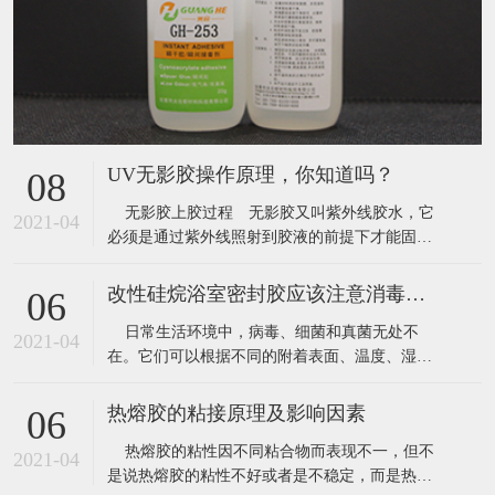
UV无影胶操作原理，你知道吗？
08
无影胶上胶过程 无影胶又叫紫外线胶水，它
2021-04
必须是通过紫外线照射到胶液的前提下才能固
化，也就是无影胶中的光敏剂与接触到紫外线会
与单体相接合，理论上没有紫外线光源的照射下
改性硅烷浴室密封胶应该注意消毒更换
06
无影胶几乎永远不固化。 紫外线的来源有自然
日常生活环境中，病毒、细菌和真菌无处不
日光和人造光源两种。紫外线越强固化速
2021-04
在。它们可以根据不同的附着表面、温度、湿度
以及其他利于生长的环境媒介，存活几个小时甚
至几年。根据全球卫生理事协会最新公布的调查
热熔胶的粘接原理及影响因素
06
数据显示，全球范围内，浴室密封胶是最脏的地
热熔胶的粘性因不同粘合物而表现不一，但不
方。70%家庭的浴室密封胶在细菌检测中被发现
2021-04
是说热熔胶的粘性不好或者是不稳定，而是热熔
为重度污染。 &nb